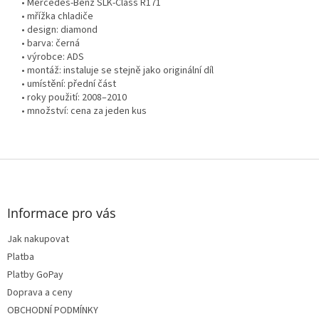
• Mercedes-Benz SLK-Class R171
• mřížka chladiče
• design: diamond
• barva: černá
• výrobce: ADS
• montáž: instaluje se stejně jako originální díl
• umístění: přední část
• roky použití: 2008–2010
• množství: cena za jeden kus
Z
á
p
a
Informace pro vás
t
Jak nakupovat
í
Platba
Platby GoPay
Doprava a ceny
OBCHODNÍ PODMÍNKY