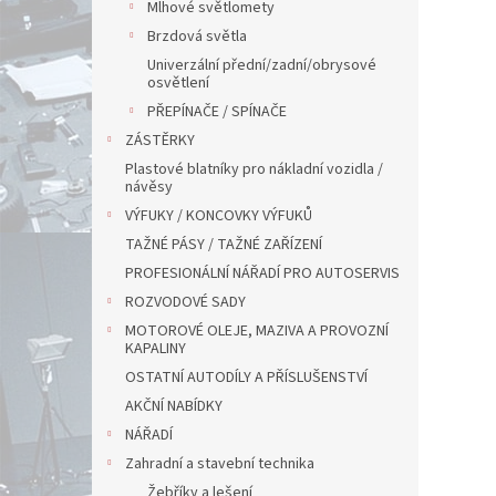
Mlhové světlomety
Brzdová světla
Univerzální přední/zadní/obrysové
osvětlení
PŘEPÍNAČE / SPÍNAČE
ZÁSTĚRKY
Plastové blatníky pro nákladní vozidla /
návěsy
VÝFUKY / KONCOVKY VÝFUKŮ
TAŽNÉ PÁSY / TAŽNÉ ZAŘÍZENÍ
PROFESIONÁLNÍ NÁŘADÍ PRO AUTOSERVIS
ROZVODOVÉ SADY
MOTOROVÉ OLEJE, MAZIVA A PROVOZNÍ
KAPALINY
OSTATNÍ AUTODÍLY A PŘÍSLUŠENSTVÍ
AKČNÍ NABÍDKY
NÁŘADÍ
Zahradní a stavební technika
Žebříky a lešení