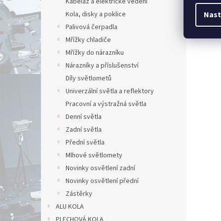
Kabeláž a elektrické vedení
Kola, disky a poklice
Nast
Palivová čerpadla
Mřížky chladiče
Mřížky do nárazníku
Nárazníky a příslušenství
Díly světlometů
Univerzální světla a reflektory
Pracovní a výstražná světla
Denní světla
Zadní světla
Přední světla
Mlhové světlomety
Novinky osvětlení zadní
Novinky osvětlení přední
Zástěrky
ALU KOLA
PLECHOVÁ KOLA