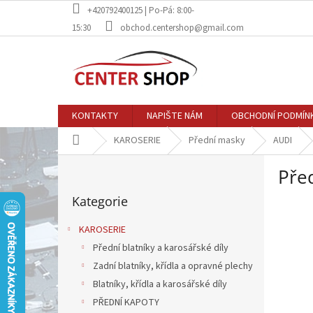
Přejít
+420792400125 | Po-Pá: 8:00-
na
15:30
obchod.centershop@gmail.com
obsah
KONTAKTY
NAPIŠTE NÁM
OBCHODNÍ PODMÍN
Domů
KAROSERIE
Přední masky
AUDI
P
Pře
o
Přeskočit
s
Kategorie
kategorie
t
r
KAROSERIE
a
Přední blatníky a karosářské díly
n
Zadní blatníky, křídla a opravné plechy
n
í
Blatníky, křídla a karosářské díly
p
PŘEDNÍ KAPOTY