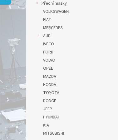
a
Přední masky
n
VOLKSWAGEN
e
FIAT
l
MERCEDES
AUDI
IVECO
FORD
VOLVO
OPEL
MAZDA
HONDA
TOYOTA
DODGE
JEEP
HYUNDAI
KIA
MITSUBISHI