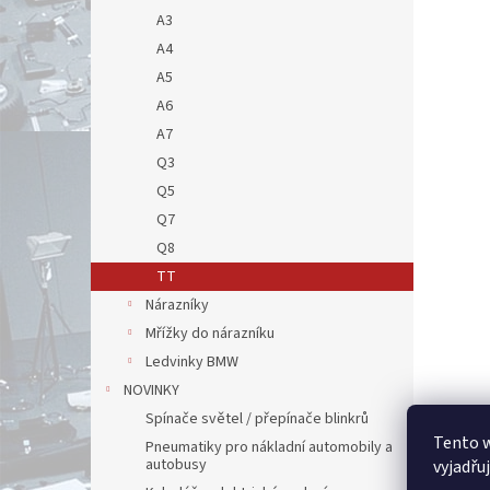
A3
A4
A5
A6
A7
Q3
Q5
Q7
Q8
TT
Nárazníky
Mřížky do nárazníku
Ledvinky BMW
NOVINKY
Spínače světel / přepínače blinkrů
Tento 
Pneumatiky pro nákladní automobily a
autobusy
vyjadřu