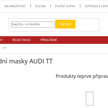
JAK NAKUPOVAT
PLATBA
PLATBY GOPAY
DOPRAVA A CEN
HLEDAT
KY
REGISTRACE
PŘIHLÁŠENÍ
TT
dní masky AUDI TT
Produkty teprve připra