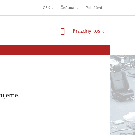
CZK
Čeština
Y
OBCHODNÍ PODMÍNKY
GDPR - OCHRANA OSOBNÍCH ÚDAJŮ
Přihlášení
NÁKUPNÍ
Prázdný košík
KOŠÍK
vujeme.