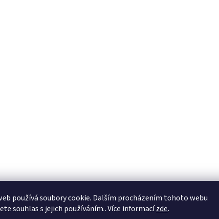
web používá soubory cookie. Dalším procházením tohoto webu
jete souhlas s jejich používáním.. Více informací
zde
.