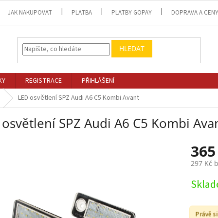
JAK NAKUPOVAT
PLATBA
PLATBY GOPAY
DOPRAVA A CEN
HLEDAT
KY
REGISTRACE
PŘIHLÁŠENÍ
LED osvětlení SPZ Audi A6 C5 Kombi Avant
 osvětlení SPZ Audi A6 C5 Kombi Ava
365
297 Kč 
Měrná
Skla
cena:
Právě si