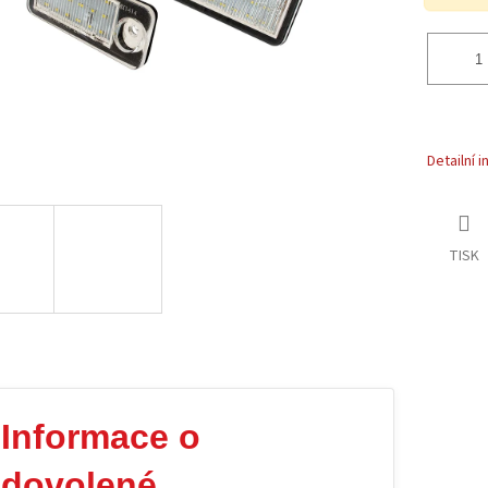
Detailní 
TISK
Informace o
dovolené