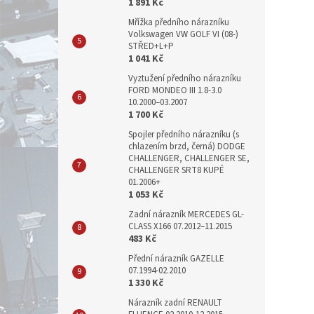
1 891 Kč
Mřížka předního nárazníku
Volkswagen VW GOLF VI (08-)
STŘED+L+P
1 041 Kč
Vyztužení předního nárazníku
FORD MONDEO III 1.8-3.0
10.2000–03.2007
1 700 Kč
Spojler předního nárazníku (s
chlazením brzd, černá) DODGE
CHALLENGER, CHALLENGER SE,
CHALLENGER SRT8 KUPÉ
01.2006+
1 053 Kč
Zadní nárazník MERCEDES GL-
CLASS X166 07.2012–11.2015
483 Kč
Přední nárazník GAZELLE
07.1994-02.2010
1 330 Kč
Nárazník zadní RENAULT