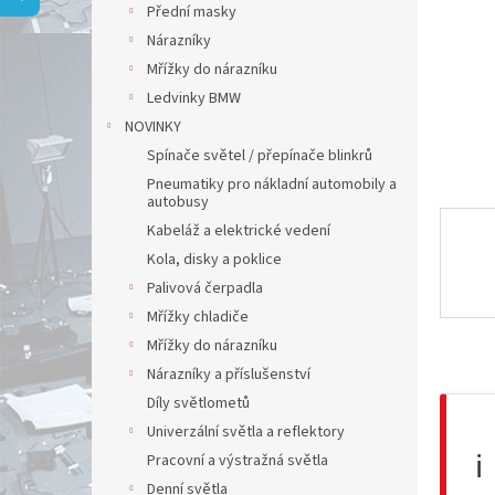
a
Přední masky
n
Nárazníky
e
Mřížky do nárazníku
l
Ledvinky BMW
NOVINKY
Spínače světel / přepínače blinkrů
Pneumatiky pro nákladní automobily a
autobusy
Kabeláž a elektrické vedení
Kola, disky a poklice
Palivová čerpadla
Mřížky chladiče
Mřížky do nárazníku
Nárazníky a příslušenství
Díly světlometů
Univerzální světla a reflektory
ℹ️
Pracovní a výstražná světla
Denní světla