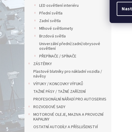
LED osvětlení interiéru
Nast
Přední světla
Zadní světla
Mlhové světlomety
Brzdová světla
Univerzální přední/zadní/obrysové
osvětlení
PŘEPÍNAČE / SPÍNAČE
ZÁSTĚRKY
Plastové blatníky pro nákladní vozidla /
návěsy
VÝFUKY / KONCOVKY VÝFUKŮ
TAŽNÉ PÁSY / TAŽNÉ ZAŘÍZENÍ
PROFESIONÁLNÍ NÁŘADÍ PRO AUTOSERVIS
ROZVODOVÉ SADY
MOTOROVÉ OLEJE, MAZIVA A PROVOZNÍ
KAPALINY
OSTATNÍ AUTODÍLY A PŘÍSLUŠENSTVÍ