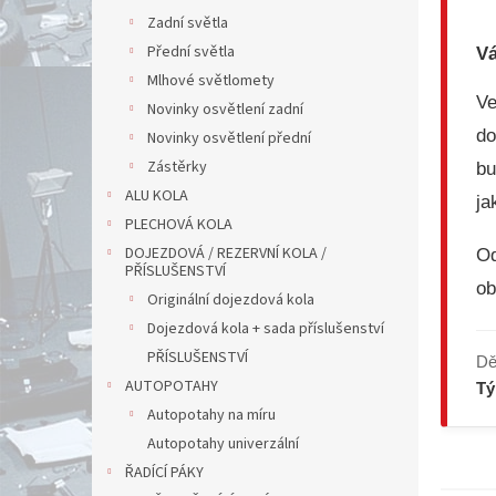
Zadní světla
Přední světla
Vá
Mlhové světlomety
V
Novinky osvětlení zadní
do
Novinky osvětlení přední
Zástěrky
bu
ALU KOLA
ja
PLECHOVÁ KOLA
DOJEZDOVÁ / REZERVNÍ KOLA /
Od
PŘÍSLUŠENSTVÍ
ob
Originální dojezdová kola
Dojezdová kola + sada příslušenství
PŘÍSLUŠENSTVÍ
Dě
AUTOPOTAHY
T
Autopotahy na míru
Autopotahy univerzální
ŘADÍCÍ PÁKY