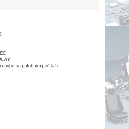
D
LED
PLAY
chybu na palubním počítači