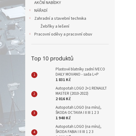
AKČNÍ NABÍDKY
NÁŘADÍ
Zahradní a stavební technika
Žebříky a lešení
Pracovní oděvy a pracovní obuv
Top 10 produktů
Plastové blatníky zadní IVECO
DAILY MOVANO - sada L+P
1 831 Kč
Autopotah LOGO 2+1 RENAULT
MASTER (2010-2022)
2 016 Kč
Autopotah LOGO (na míru),
ŠKODA OCTAVIA I II III 1 2 3
1 940 Kč
Autopotah LOGO (na míru),
ŠKODA FABIA I II III 1 2 3