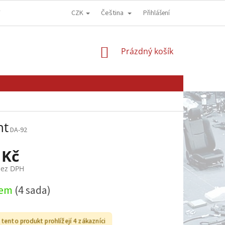
CZK
Čeština
Y
OBCHODNÍ PODMÍNKY
GDPR - OCHRANA OSOBNÍCH ÚDAJŮ
Přihlášení
NÁKUPNÍ
Prázdný košík
KOŠÍK
nt
DA-92
 Kč
bez DPH
dem
(4 sada)
 tento produkt prohlížejí 4 zákazníci