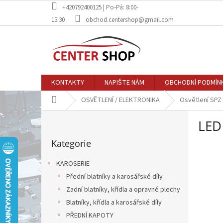
Přejít
+420792400125 | Po-Pá: 8:00-
na
15:30
obchod.centershop@gmail.com
obsah
KONTAKTY
NAPIŠTE NÁM
OBCHODNÍ PODMÍN
Domů
OSVĚTLENÍ / ELEKTRONIKA
Osvětlení SPZ
P
LED
o
Přeskočit
s
Kategorie
kategorie
t
r
KAROSERIE
a
Přední blatníky a karosářské díly
n
Zadní blatníky, křídla a opravné plechy
n
í
Blatníky, křídla a karosářské díly
p
PŘEDNÍ KAPOTY