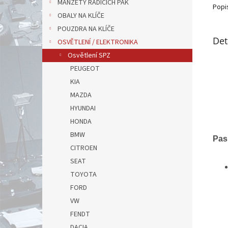
MANŽETY ŘADÍCÍCH PÁK
Popi
OBALY NA KLÍČE
POUZDRA NA KLÍČE
Det
OSVĚTLENÍ / ELEKTRONIKA
Osvětlení SPZ
PEUGEOT
KIA
MAZDA
HYUNDAI
HONDA
BMW
Pas
CITROEN
SEAT
TOYOTA
FORD
VW
FENDT
DACIA