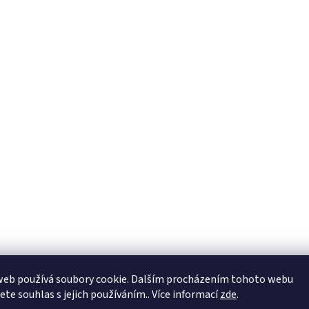
web používá soubory cookie. Dalším procházením tohoto webu
jete souhlas s jejich používáním.. Více informací
zde
.