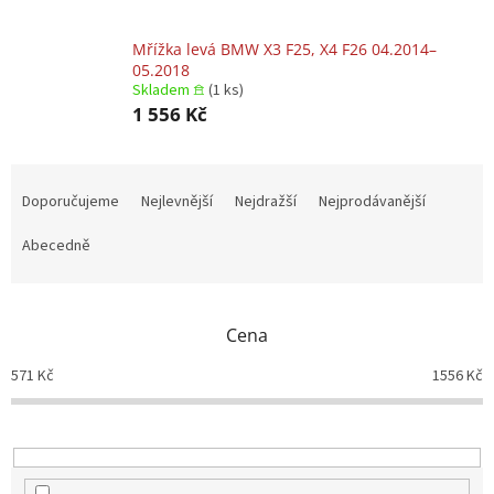
Mřížka levá BMW X3 F25, X4 F26 04.2014–
05.2018
Skladem 𖠿
(1 ks)
1 556 Kč
Ř
a
Doporučujeme
Nejlevnější
Nejdražší
Nejprodávanější
z
e
Abecedně
n
í
p
Cena
r
o
571
Kč
1556
Kč
d
u
k
t
ů