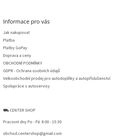
Z
á
p
a
Informace pro vás
t
Jak nakupovat
í
Platba
Platby GoPay
Doprava a ceny
OBCHODNÍ PODMÍNKY
GDPR - Ochrana osobních údajů
Velkoobchodní prodej pro autodoplňky a autopříslušenství
Spolupráce s autoservisy
⛟ CENTER SHOP
Pracovní dny Po - Pá: 8:00 - 15:30
obchod.centershop@gmail.com