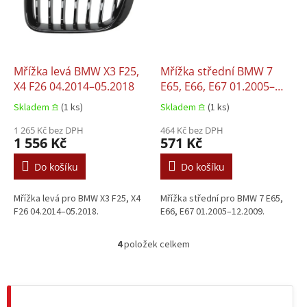
Mřížka levá BMW X3 F25,
Mřížka střední BMW 7
X4 F26 04.2014–05.2018
E65, E66, E67 01.2005–
12.2009
Skladem 𖠿
(1 ks)
Skladem 𖠿
(1 ks)
1 265 Kč bez DPH
464 Kč bez DPH
1 556 Kč
571 Kč
Do košíku
Do košíku
Mřížka levá pro BMW X3 F25, X4
Mřížka střední pro BMW 7 E65,
F26 04.2014–05.2018.
E66, E67 01.2005–12.2009.
4
položek celkem
O
v
l
á
d