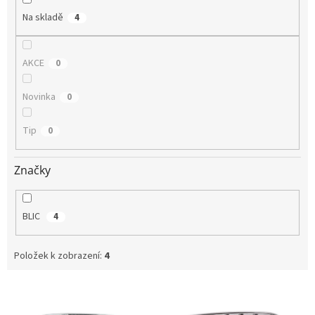
Na skladě
4
AKCE
0
Novinka
0
Tip
0
Značky
BLIC
4
Položek k zobrazení:
4
V
ý