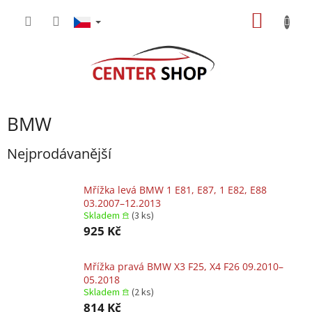
Přejít
NÁKUP
na
obsah
KOŠÍK
BMW
Nejprodávanější
Mřížka levá BMW 1 E81, E87, 1 E82, E88
03.2007–12.2013
Skladem 𖠿
(3 ks)
925 Kč
Mřížka pravá BMW X3 F25, X4 F26 09.2010–
05.2018
Skladem 𖠿
(2 ks)
814 Kč