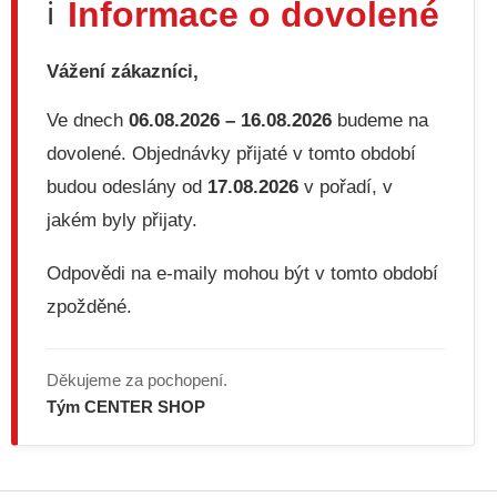
Informace o dovolené
ℹ️
a
c
í
Vážení zákazníci,
p
r
v
Ve dnech
06.08.2026 – 16.08.2026
budeme na
k
dovolené. Objednávky přijaté v tomto období
y
v
budou odeslány od
17.08.2026
v pořadí, v
ý
jakém byly přijaty.
p
i
s
Odpovědi na e-maily mohou být v tomto období
u
zpožděné.
Děkujeme za pochopení.
Tým CENTER SHOP