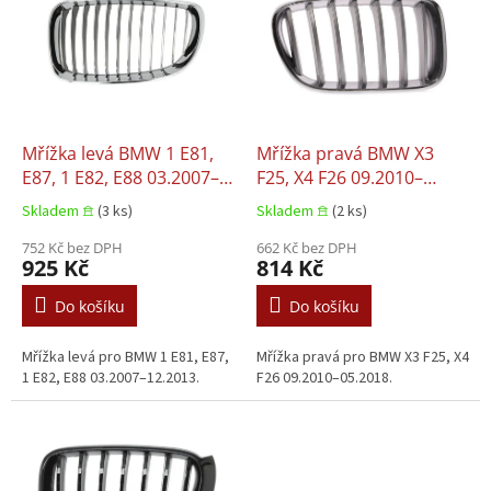
p
i
s
p
r
o
d
Mřížka levá BMW 1 E81,
Mřížka pravá BMW X3
u
E87, 1 E82, E88 03.2007–
F25, X4 F26 09.2010–
k
12.2013
05.2018
Skladem 𖠿
(3 ks)
Skladem 𖠿
(2 ks)
t
ů
752 Kč bez DPH
662 Kč bez DPH
925 Kč
814 Kč
Do košíku
Do košíku
Mřížka levá pro BMW 1 E81, E87,
Mřížka pravá pro BMW X3 F25, X4
1 E82, E88 03.2007–12.2013.
F26 09.2010–05.2018.