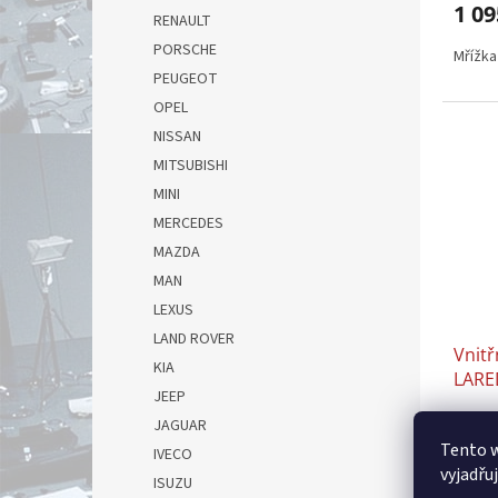
1 09
RENAULT
PORSCHE
Mřížka 
PEUGEOT
OPEL
NISSAN
MITSUBISHI
MINI
MERCEDES
MAZDA
MAN
LEXUS
LAND ROVER
Vnitř
KIA
LARE
JEEP
chro
JAGUAR
GRAN
Tento 
10.16
IVECO
1 002 
vyjadřu
1 23
ISUZU