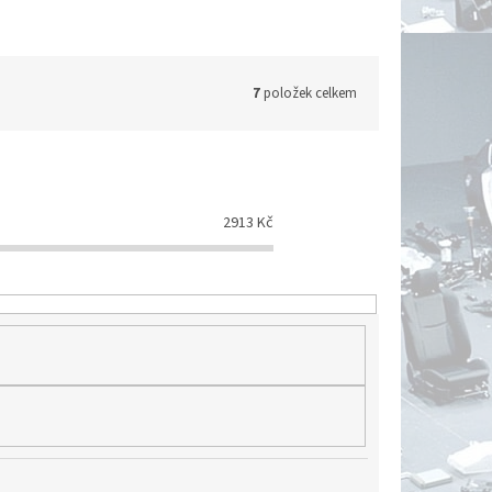
7
položek celkem
2913
Kč