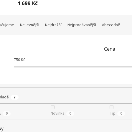
1 699 Kč
učujeme
Nejlevnější
Nejdražší
Nejprodávanější
Abecedně
Cena
750
Kč
kladě
7
E
Novinka
Tip
0
0
0
ky