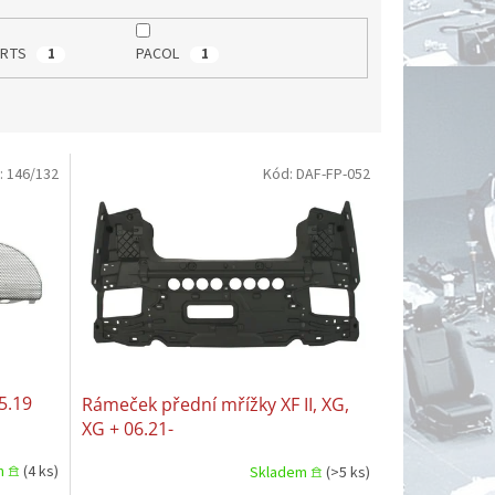
ARTS
PACOL
1
1
:
146/132
Kód:
DAF-FP-052
05.19
Rámeček přední mřížky XF II, XG,
XG + 06.21-
m 𖠿
(4 ks)
Skladem 𖠿
(>5 ks)