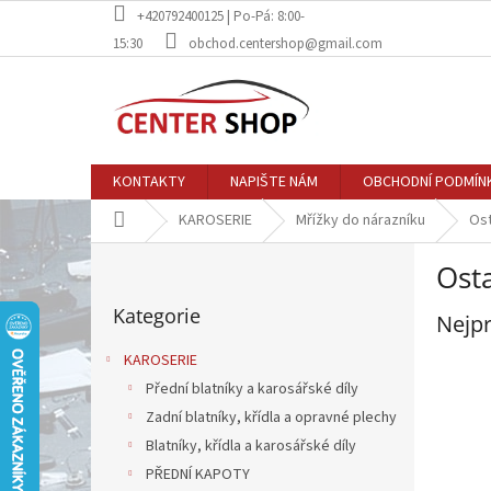
Přejít
+420792400125 | Po-Pá: 8:00-
na
15:30
obchod.centershop@gmail.com
obsah
KONTAKTY
NAPIŠTE NÁM
OBCHODNÍ PODMÍN
Domů
KAROSERIE
Mřížky do nárazníku
Ost
P
Osta
o
Přeskočit
s
Kategorie
kategorie
Nejpr
t
r
KAROSERIE
a
Přední blatníky a karosářské díly
n
Zadní blatníky, křídla a opravné plechy
n
í
Blatníky, křídla a karosářské díly
p
PŘEDNÍ KAPOTY