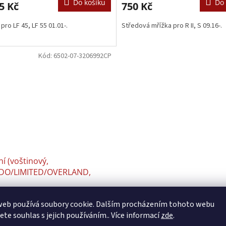
Do košíku
Do 
5 Kč
750 Kč
pro LF 45, LF 55 01.01-.
Středová mřížka pro R II, S 09.16-.
Kód:
6502-07-3206992CP
ní (voštinový,
DO/LIMITED/OVERLAND,
movaný) nástavec JEEP
Skladem 𖠿
(>5 ks)
D CHEROKEE IV WK2 01.13-
web používá soubory cookie. Dalším procházením tohoto webu
Kč bez DPH
jete souhlas s jejich používáním.. Více informací
zde
.
Do košíku
3 Kč