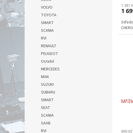
1 381 
VOLVO
1 69
TOYOTA
Střed
SMART
CHEROK
SCANIA
RVI
RENAULT
PEUGEOT
Ostatní
MERCEDES
MAN
SUZUKI
SUBARU
SMART
Mřížk
SEAT
SCANIA
SAAB
RVI
890 Kč