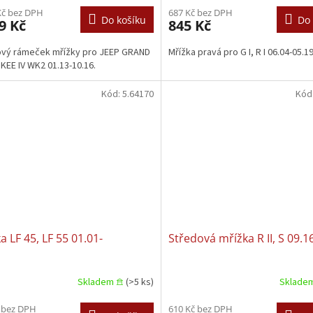
Kč bez DPH
687 Kč bez DPH
Do košíku
Do 
9 Kč
845 Kč
ový rámeček mřížky pro JEEP GRAND
Mřížka pravá pro G I, R I 06.04-05.19
EE IV WK2 01.13-10.16.
Kód:
5.64170
Kód
a LF 45, LF 55 01.01-
Středová mřížka R II, S 09.1
Skladem 𖠿
(>5 ks)
Sklade
 bez DPH
610 Kč bez DPH