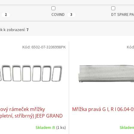
COVIND
DT SPARE P
2
3
k k zobrazení:
7
Kód:
6502-07-3206998PK
Kód
dový rámeček mřížky
Mřížka pravá G I, R I 06.04-
letní, stříbrný) JEEP GRAND
OKEE IV WK2 01.13-10.16
Skladem 𖠿
(1 ks)
Sklade