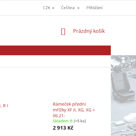
CZK
Čeština
Y
OBCHODNÍ PODMÍNKY
GDPR - OCHRANA OSOBNÍCH ÚDAJŮ
Přihlášení
NÁKUPNÍ
Prázdný košík
KOŠÍK
Rámeček přední
, R I
mřížky XF II, XG, XG +
06.21-
Skladem 𖠿
(>5 ks)
2 913 Kč