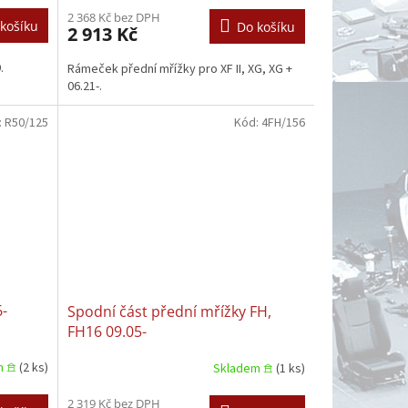
2 368 Kč bez DPH
košíku
Do košíku
2 913 Kč
.
Rámeček přední mřížky pro XF II, XG, XG +
06.21-.
:
R50/125
Kód:
4FH/156
6-
Spodní část přední mřížky FH,
FH16 09.05-
m 𖠿
(2 ks)
Skladem 𖠿
(1 ks)
2 319 Kč bez DPH