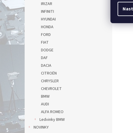
IRIZAR
Vnitřn
Nast
INFINITI
IV WK2
HYUNDAI
HONDA
FORD
FIAT
DODGE
DAF
DACIA
CITROËN
CHRYSLER
CHEVROLET
BMW
AUDI
ALFA ROMEO
Ledvinky BMW
NOVINKY