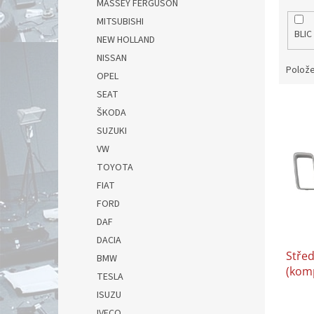
MASSEY FERGUSON
MITSUBISHI
BLIC
NEW HOLLAND
NISSAN
Polože
OPEL
SEAT
V
ŠKODA
ý
SUZUKI
p
i
VW
s
TOYOTA
p
FIAT
r
FORD
o
DAF
d
u
DACIA
Stře
k
BMW
(komp
t
TESLA
CHER
ů
ISUZU
IVECO