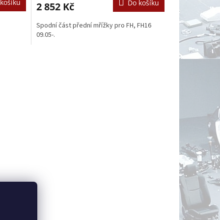
košíku
Do košíku
2 852 Kč
Spodní část přední mřížky pro FH, FH16
09.05-.