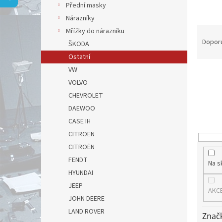
a
Přední masky
n
Nárazníky
e
Ř
Mřížky do nárazníku
l
a
Dopor
ŠKODA
z
Ostatní
e
VW
n
VOLVO
í
p
CHEVROLET
r
DAEWOO
o
CASE IH
d
CITROEN
u
CITROËN
k
t
FENDT
Na s
ů
HYUNDAI
JEEP
AKC
JOHN DEERE
LAND ROVER
Znač