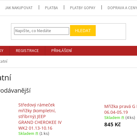
JAK NAKUPOVAT
PLATBA
PLATBY GOPAY
DOPRAVA A CEN
HLEDAT
KY
REGISTRACE
PŘIHLÁŠENÍ
atní
tní
odávanější
Středový rámeček
Mřížka pravá G I
mřížky (kompletní,
06.04-05.19
stříbrný) JEEP
Skladem 𖠿
(4 ks)
GRAND CHEROKEE IV
845 Kč
WK2 01.13-10.16
Skladem 𖠿
(1 ks)