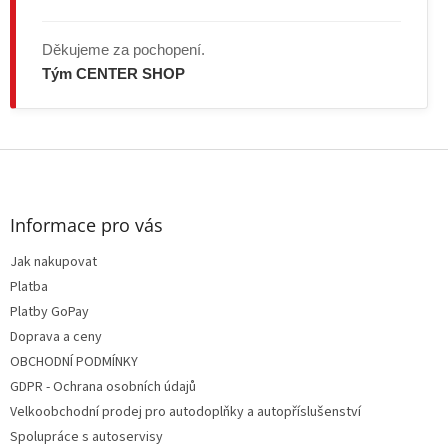
Děkujeme za pochopení.
Tým CENTER SHOP
Z
á
p
a
Informace pro vás
t
Jak nakupovat
í
Platba
Platby GoPay
Doprava a ceny
OBCHODNÍ PODMÍNKY
GDPR - Ochrana osobních údajů
Velkoobchodní prodej pro autodoplňky a autopříslušenství
Spolupráce s autoservisy